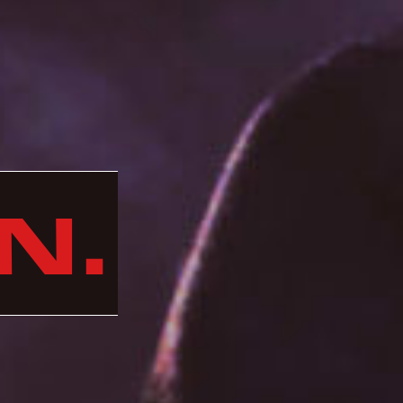
EN.
N.